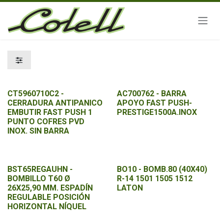
Ir al contenido
CT5960710C2 -
AC700762 - BARRA
CERRADURA ANTIPANICO
APOYO FAST PUSH-
EMBUTIR FAST PUSH 1
PRESTIGE1500A.INOX
PUNTO COFRES PVD
INOX. SIN BARRA
BST65REGAUHN -
BO10 - BOMB.80 (40X40)
BOMBILLO T60 Ø
R-14 1501 1505 1512
26X25,90 MM. ESPADÍN
LATON
REGULABLE POSICIÓN
HORIZONTAL NÍQUEL