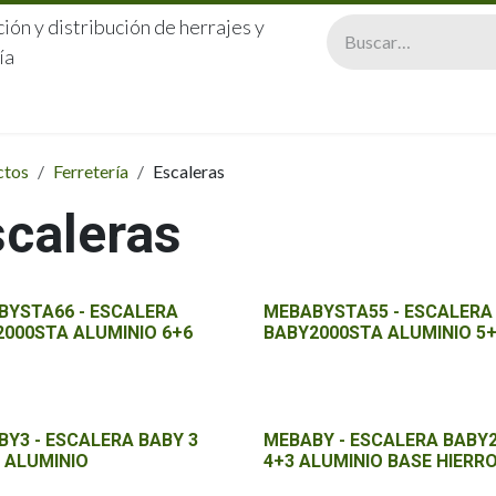
ión y distribución de herrajes y
ía
CERRAJERÍA
QUIÉNES SOMOS
CATÁLOGOS
CONTA
ctos
Ferretería
Escaleras
scaleras
BYSTA66 - ESCALERA
MEBABYSTA55 - ESCALERA
000STA ALUMINIO 6+6
BABY2000STA ALUMINIO 5
Y3 - ESCALERA BABY 3
MEBABY - ESCALERA BABY
 ALUMINIO
4+3 ALUMINIO BASE HIERR