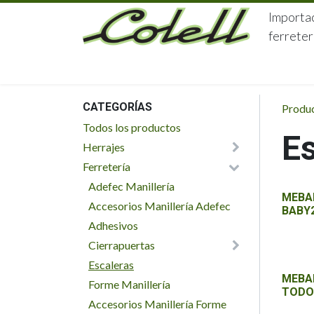
Ir al contenido
Importac
ferreter
HOME
HERRAJES
FERRETERÍA
CATEGORÍAS
Produ
Todos los productos
E
Herrajes
Ferretería
Adefec Manillería
MEBA
Accesorios Manillería Adefec
BABY2
Adhesivos
Cierrapuertas
Escaleras
MEBAB
Forme Manillería
TODO
Accesorios Manillería Forme