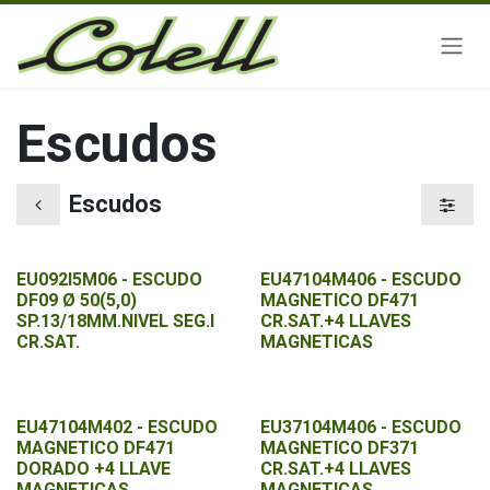
Ir al contenido
Escudos
Escudos
EU092I5M06 - ESCUDO
EU47104M406 - ESCUDO
DF09 Ø 50(5,0)
MAGNETICO DF471
SP.13/18MM.NIVEL SEG.I
CR.SAT.+4 LLAVES
CR.SAT.
MAGNETICAS
EU47104M402 - ESCUDO
EU37104M406 - ESCUDO
MAGNETICO DF471
MAGNETICO DF371
DORADO +4 LLAVE
CR.SAT.+4 LLAVES
MAGNETICAS
MAGNETICAS