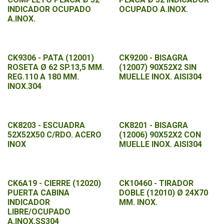
INDICADOR OCUPADO
OCUPADO A.INOX.
A.INOX.
CK9306 - PATA (12001)
CK9200 - BISAGRA
ROSETA Ø 62 SP.13,5 MM.
(12007) 90X52X2 SIN
REG.110 A 180 MM.
MUELLE INOX. AISI304
INOX.304
CK8203 - ESCUADRA
CK8201 - BISAGRA
52X52X50 C/RDO. ACERO
(12006) 90X52X2 CON
INOX
MUELLE INOX. AISI304
CK6A19 - CIERRE (12020)
CK10460 - TIRADOR
PUERTA CABINA
DOBLE (12010) Ø 24X70
INDICADOR
MM. INOX.
LIBRE/OCUPADO
A.INOX.SS304