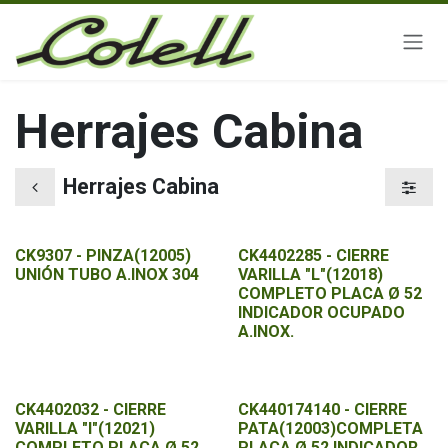
Ir al contenido
Herrajes Cabina
Herrajes Cabina
CK9307 - PINZA(12005)
CK4402285 - CIERRE
UNIÓN TUBO A.INOX 304
VARILLA "L"(12018)
COMPLETO PLACA Ø 52
INDICADOR OCUPADO
A.INOX.
CK4402032 - CIERRE
CK440174140 - CIERRE
VARILLA "I"(12021)
PATA(12003)COMPLETA
COMPLETO PLACA Ø 52
PLACA Ø 52 INDICADOR