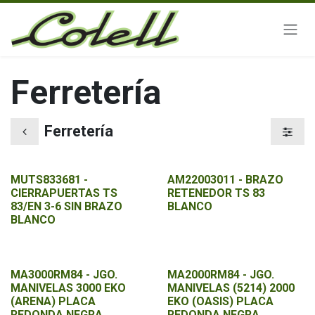
Ir al contenido
Ferretería
Ferretería
MUTS833681 -
AM22003011 - BRAZO
CIERRAPUERTAS TS
RETENEDOR TS 83
83/EN 3-6 SIN BRAZO
BLANCO
BLANCO
MA3000RM84 - JGO.
MA2000RM84 - JGO.
MANIVELAS 3000 EKO
MANIVELAS (5214) 2000
(ARENA) PLACA
EKO (OASIS) PLACA
REDONDA NEGRA
REDONDA NEGRA