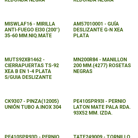
MISWLAF16 - MIRILLA
AM57010001 - GUÍA
ANTI-FUEGO EI30 (200°)
DESLIZANTE G-N XEA
35-60 MM.NIQ.MATE
PLATA
MUTS92XB1462 -
MN200R84 - MANILLON
CIERRAPUERTAS TS-92
200 MM.(4277) ROSETAS
XEA B EN 1-4 PLATA
NEGRAS
S/GUIA DESLIZANTE
CK9307 - PINZA(12005)
PE410SPR93I - PERNIO
UNIÓN TUBO A.INOX 304
LATON MATE PALA RDA.
93X52 MM. IZDA.
PE410SPR93D - PERNIO
TATE249009 - TORNILLO