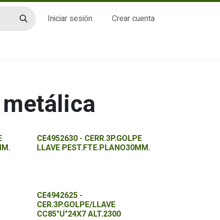
Iniciar sesión
Crear cuenta
CTO
 metálica
E
CE4952630 - CERR.3P.GOLPE
MM.
LLAVE PEST.FTE.PLANO30MM.
CE4942625 -
CER.3P.GOLPE/LLAVE
CC85"U"24X7 ALT.2300