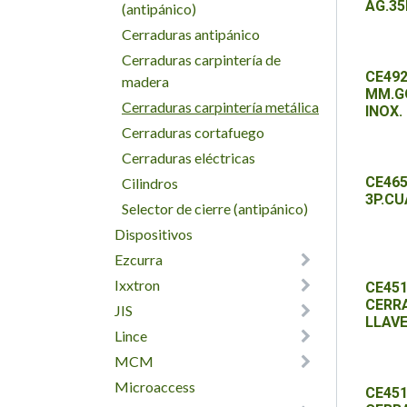
AG.3
(antipánico)
Cerraduras antipánico
Cerraduras carpintería de
CE492
madera
MM.GO
Cerraduras carpintería metálica
INOX.
Cerraduras cortafuego
Cerraduras eléctricas
CE465
Cilindros
3P.CU
Selector de cierre (antipánico)
Dispositivos
Ezcurra
Ixxtron
CE451
CERR
JIS
LLAVE
Lince
MCM
Microaccess
CE451