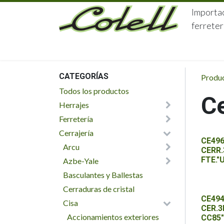
Ir al contenido
Importac
ferreter
HOME
HERRAJES
FERRETERÍA
CATEGORÍAS
Produ
Todos los productos
Ce
Herrajes
Ferretería
Cerrajería
CE496
Arcu
CERR.
FTE."
Azbe-Yale
Basculantes y Ballestas
Cerraduras de cristal
CE494
Cisa
CER.3
Accionamientos exteriores
CC85"