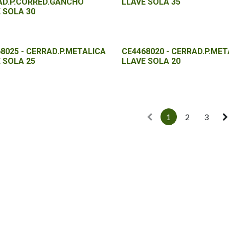
AD.P.CORRED.GANCHO
LLAVE SOLA 35
 SOLA 30
8025 - CERRAD.P.METALICA
CE4468020 - CERRAD.P.MET
 SOLA 25
LLAVE SOLA 20
1
2
3