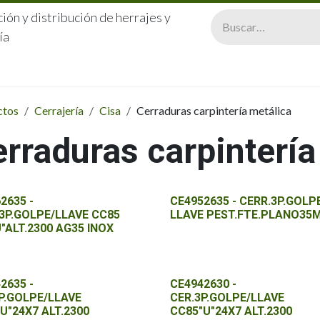
ión y distribución de herrajes y
ía
CERRAJERÍA
QUIÉNES SOMOS
CATÁLOGOS
CONTA
ctos
Cerrajería
Cisa
Cerraduras carpintería metálica
rraduras carpintería
2635 -
CE4952635 - CERR.3P.GOLP
3P.GOLPE/LLAVE CC85
LLAVE PEST.FTE.PLANO35
U"ALT.2300 AG35 INOX
2635 -
CE4942630 -
P.GOLPE/LLAVE
CER.3P.GOLPE/LLAVE
U"24X7 ALT.2300
CC85"U"24X7 ALT.2300