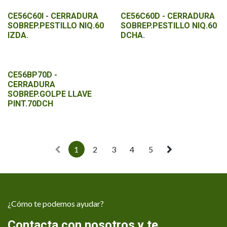
CE56C60I - CERRADURA
CE56C60D - CERRADURA
SOBREP.PESTILLO NIQ.60
SOBREP.PESTILLO NIQ.60
IZDA.
DCHA.
CE56BP70D -
CERRADURA
SOBREP.GOLPE LLAVE
PINT.70DCH
1
2
3
4
5
¿Cómo te podemos ayudar?
Contacta con nosotros y te