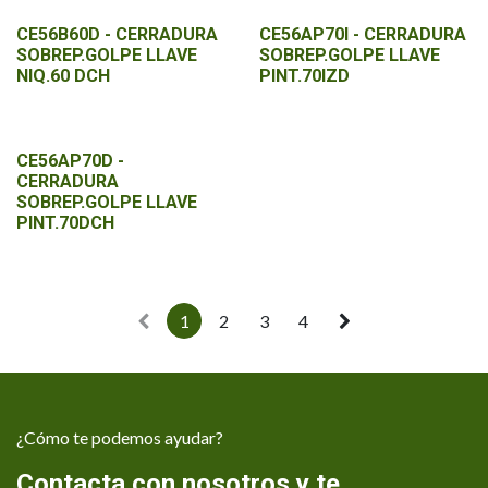
CE56B60D - CERRADURA
CE56AP70I - CERRADURA
SOBREP.GOLPE LLAVE
SOBREP.GOLPE LLAVE
NIQ.60 DCH
PINT.70IZD
CE56AP70D -
CERRADURA
SOBREP.GOLPE LLAVE
PINT.70DCH
1
2
3
4
¿Cómo te podemos ayudar?
Contacta con nosotros y te