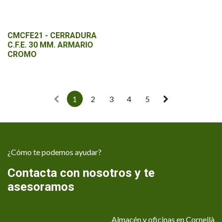
CMCFE21 - CERRADURA
C.F.E. 30 MM. ARMARIO
CROMO
1
2
3
4
5
¿Cómo te podemos ayudar?
Contacta con nosotros y te
asesoramos
Almacén y oficinas en Cornellà