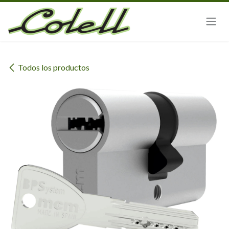
Ir al contenido
Todos los productos