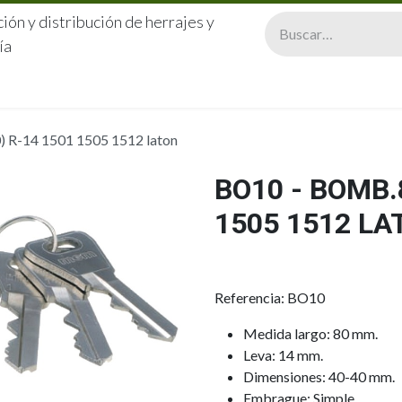
ión y distribución de herrajes y
ía
CERRAJERÍA
QUIÉNES SOMOS
CATÁLOGOS
CONTA
 R-14 1501 1505 1512 laton
BO10 - BOMB.
1505 1512 LA
Referencia: BO10
Medida largo: 80 mm.
Leva: 14 mm.
Dimensiones: 40-40 mm.
Embrague: Simple