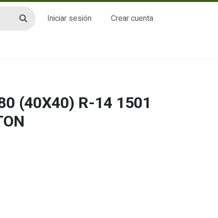
Iniciar sesión
Crear cuenta
CTO
80 (40X40) R-14 1501
TON