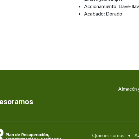
Accionamiento: Llave-lla
Acabado: Dorado
Almacén y
asesoramos
Quiénes somos
•
Av