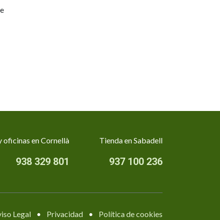
ve
 oficinas en Cornellà
Tienda en Sabadell
938 329 801
937 100 236
iso Legal
•
Privacidad
•
Política de cookies