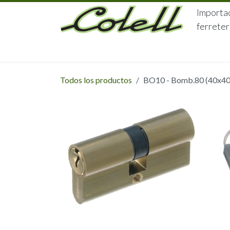
Ir al contenido
Importac
ferreter
HOME
HERRAJES
FERRETERÍA
Todos los productos
BO10 - Bomb.80 (40x40)