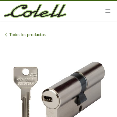
Ir al contenido
Todos los productos