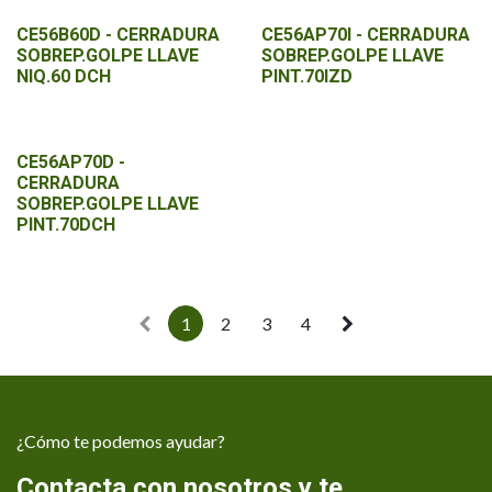
CE56B60D - CERRADURA
CE56AP70I - CERRADURA
SOBREP.GOLPE LLAVE
SOBREP.GOLPE LLAVE
NIQ.60 DCH
PINT.70IZD
CE56AP70D -
CERRADURA
SOBREP.GOLPE LLAVE
PINT.70DCH
1
2
3
4
¿Cómo te podemos ayudar?
Contacta con nosotros y te