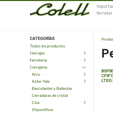
Ir al contenido
Importac
ferreter
HOME
HERRAJES
FERRETERÍA
CATEGORÍAS
Produ
Todos los productos
Pe
Herrajes
Ferretería
Cerrajería
BSP8D
Arcu
CP8"C
LTDO.
Azbe-Yale
Basculantes y Ballestas
Cerraduras de cristal
Cisa
Dispositivos