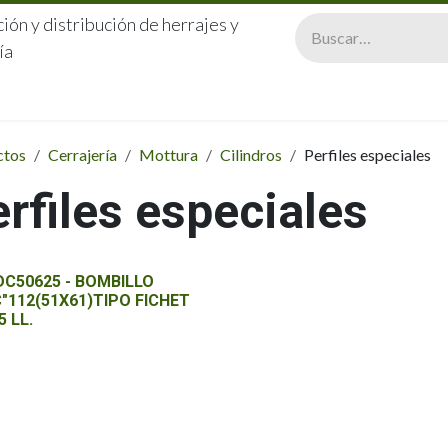
ión y distribución de herrajes y
ía
CERRAJERÍA
QUIÉNES SOMOS
CATÁLOGOS
CONTA
ctos
Cerrajería
Mottura
Cilindros
Perfiles especiales
rfiles especiales
C50625 - BOMBILLO
"112(51X61)TIPO FICHET
5 LL.