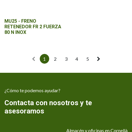
MU25 - FRENO
RETENEDOR FR 2 FUERZA
80 N INOX
1
2
3
4
5
¿Cómo te podemos ayudar?
Contacta con nosotros y te
asesoramos
Almacén y oficinas en Cornellà