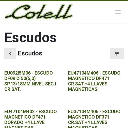
Ir al contenido
Escudos
Escudos
EU092I5M06 - ESCUDO
EU47104M406 - ESCUDO
DF09 Ø 50(5,0)
MAGNETICO DF471
SP.13/18MM.NIVEL SEG.I
CR.SAT.+4 LLAVES
CR.SAT.
MAGNETICAS
EU47104M402 - ESCUDO
EU37104M406 - ESCUDO
MAGNETICO DF471
MAGNETICO DF371
DORADO +4 LLAVE
CR.SAT.+4 LLAVES
MAGNETICAS
MAGNETICAS