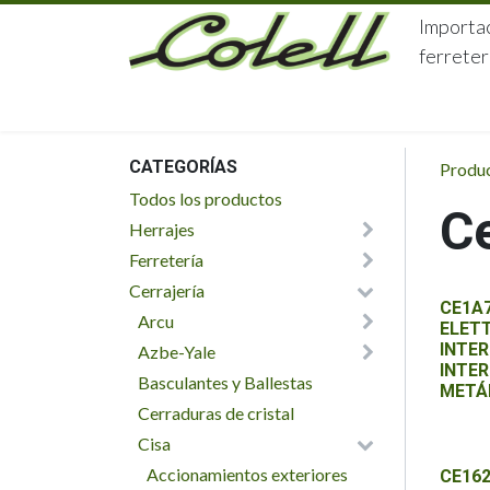
Ir al contenido
Importac
ferreter
HOME
HERRAJES
FERRETERÍA
CATEGORÍAS
Produ
Todos los productos
Ce
Herrajes
Ferretería
Cerrajería
CE1A
Arcu
ELET
INTE
Azbe-Yale
INTER
Basculantes y Ballestas
METÁ
Cerraduras de cristal
Cisa
Accionamientos exteriores
CE162