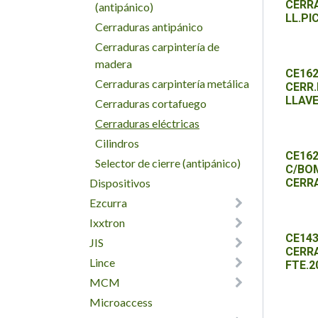
CERRA
(antipánico)
LL.PI
Cerraduras antipánico
Cerraduras carpintería de
madera
CE162
Cerraduras carpintería metálica
CERR.
LLAVE
Cerraduras cortafuego
Cerraduras eléctricas
Cilindros
CE162
Selector de cierre (antipánico)
C/BOM
Dispositivos
CERR
Ezcurra
Ixxtron
CE143
JIS
CERRA
Lince
FTE.2
MCM
Microaccess