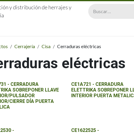
ión y distribución de herrajes y
ía
CERRAJERÍA
QUIÉNES SOMOS
CATÁLOGOS
CONTA
ctos
Cerrajería
Cisa
Cerraduras eléctricas
rraduras eléctricas
731 - CERRADURA
CE1A721 - CERRADURA
TRIKA SOBREPONER LLAVE
ELETTRIKA SOBREPONER L
RIOR/PULSADOR
INTERIOR PUERTA METALI
IOR/CIERRE DÍA PUERTA
LICA
2530 -
CE1622525 -