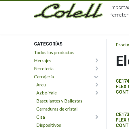
Ir al contenido
Importac
ferreter
HOME
HERRAJES
FERRETERÍA
CATEGORÍAS
Produ
Todos los productos
El
Herrajes
Ferretería
Cerrajería
CE174
Arcu
FLEX
CONTI
Azbe-Yale
Basculantes y Ballestas
Cerraduras de cristal
CE173
Cisa
FLEX 
Dispositivos
CONTI