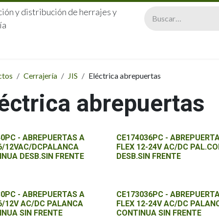
ión y distribución de herrajes y
ía
CERRAJERÍA
QUIÉNES SOMOS
CATÁLOGOS
CONTA
ctos
Cerrajería
JIS
Eléctrica abrepuertas
éctrica abrepuertas
0PC - ABREPUERTAS A
CE174036PC - ABREPUERTA
 6/12VAC/DCPALANCA
FLEX 12-24V AC/DC PAL.CO
NUA DESB.SIN FRENTE
DESB.SIN FRENTE
0PC - ABREPUERTAS A
CE173036PC - ABREPUERTA
6/12V AC/DC PALANCA
FLEX 12-24V AC/DC PALAN
NUA SIN FRENTE
CONTINUA SIN FRENTE