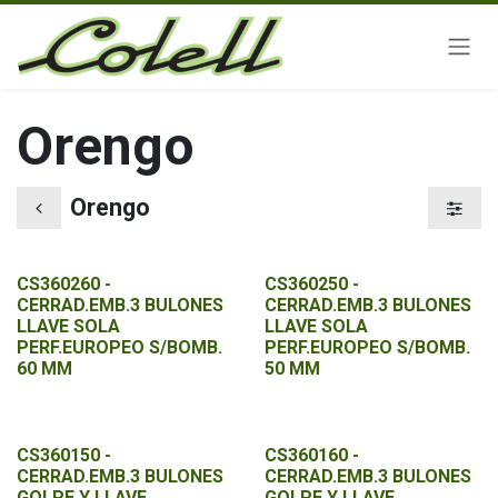
Ir al contenido
Orengo
Orengo
CS360260 -
CS360250 -
CERRAD.EMB.3 BULONES
CERRAD.EMB.3 BULONES
LLAVE SOLA
LLAVE SOLA
PERF.EUROPEO S/BOMB.
PERF.EUROPEO S/BOMB.
60 MM
50 MM
CS360150 -
CS360160 -
CERRAD.EMB.3 BULONES
CERRAD.EMB.3 BULONES
GOLPE Y LLAVE
GOLPE Y LLAVE