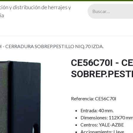
ión y distribución de herrajes y
ía
CERRAJERÍA
QUIÉNES SOMOS
CATÁLOGOS
CONTA
I - CERRADURA SOBREP.PESTILLO NIQ.70 IZDA.
CE56C70I - 
SOBREP.PESTI
Referencia: CE56C70I
Entrada: 40 mm.
Dimensiones: 112X70 mm
Centros: YALE-AZBE
Accionamiento: Llave