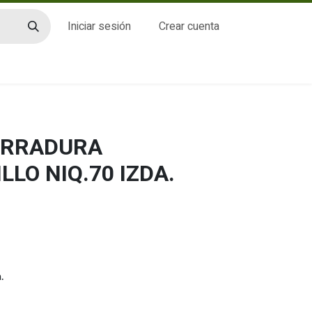
Iniciar sesión
Crear cuenta
CTO
CERRADURA
LLO NIQ.70 IZDA.
.