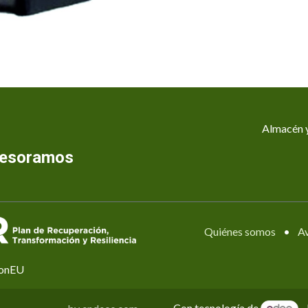
Almacén y
asesoramos
Quiénes somos
•
Av
ionEU
Con tecnología de
-