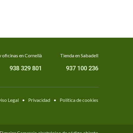
 oficinas en Cornellà
Tienda en Sabadell
938 329 801
937 100 236
iso Legal
•
Privacidad
•
Política de cookies
 El mejor
Comercio electrónico de código abierto