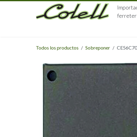
Ir al contenido
Importac
ferreter
HOME
HERRAJES
FERRETERÍA
Todos los productos
Sobreponer
CE56C70