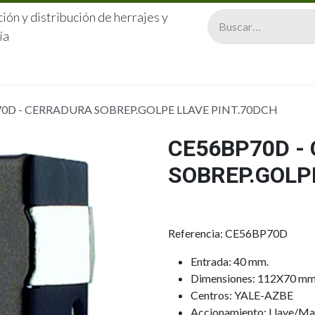
ión y distribución de herrajes y
ía
CERRAJERÍA
QUIÉNES SOMOS
CATÁLOGOS
CONTA
0D - CERRADURA SOBREP.GOLPE LLAVE PINT.70DCH
CE56BP70D -
SOBREP.GOLP
Referencia: CE56BP70D
Entrada: 40 mm.
Dimensiones: 112X70 mm
Centros: YALE-AZBE
Accionamiento: Llave/Man