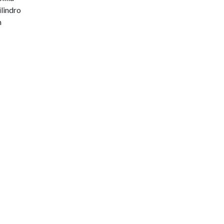
lindro
n