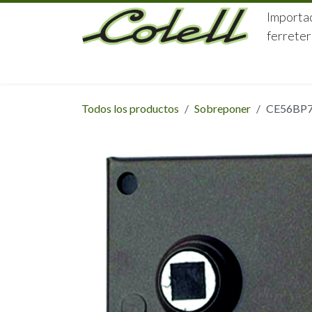
Ir al contenido
Importac
ferreter
HOME
HERRAJES
FERRETERÍA
Todos los productos
Sobreponer
CE56BP7