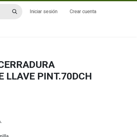
Iniciar sesión
Crear cuenta
CTO
 CERRADURA
E LLAVE PINT.70DCH
.
illa