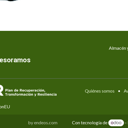
Almacén y
asesoramos
Quiénes somos
•
Av
ionEU
Con tecnología de
-
by endeos.com