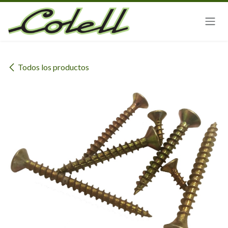
Ir al contenido
Todos los productos