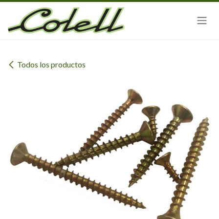
Ir al contenido
Todos los productos