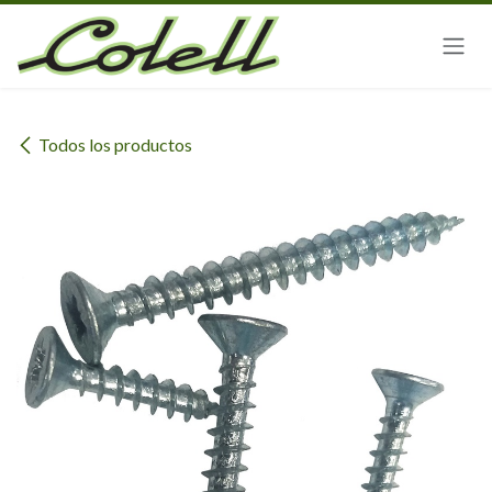
Ir al contenido
Todos los productos