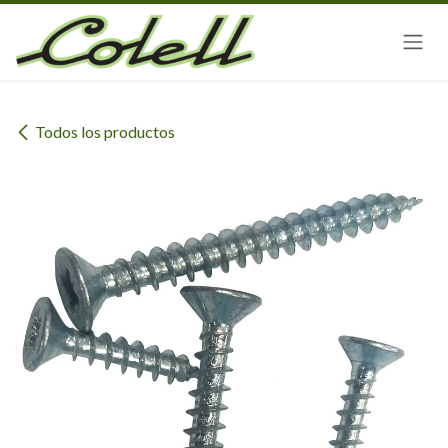
Ir al contenido
Todos los productos