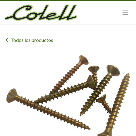
Ir al contenido
Todos los productos