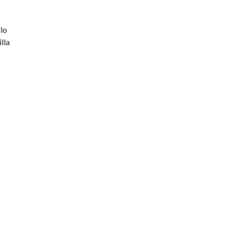
lo
lla