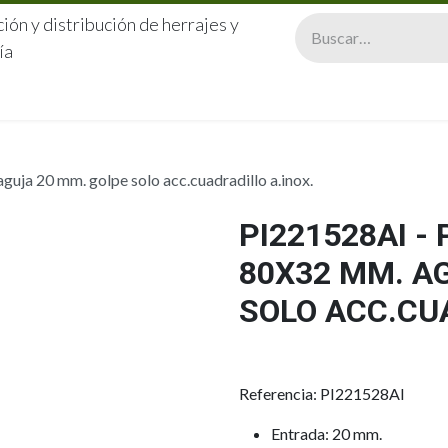
ión y distribución de herrajes y
ía
CERRAJERÍA
QUIÉNES SOMOS
CATÁLOGOS
CONTA
uja 20 mm. golpe solo acc.cuadradillo a.inox.
PI221528AI -
80X32 MM. A
SOLO ACC.CU
Referencia: PI221528AI
Entrada: 20 mm.