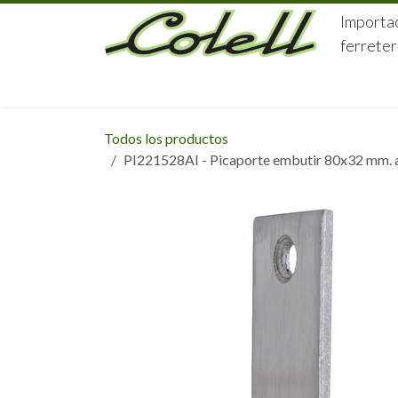
Ir al contenido
Importac
ferreter
HOME
HERRAJES
FERRETERÍA
Todos los productos
PI221528AI - Picaporte embutir 80x32 mm. ag