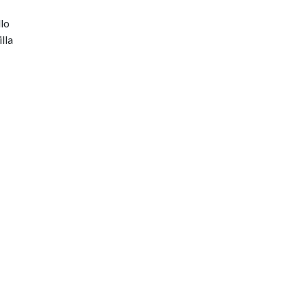
lo
lla