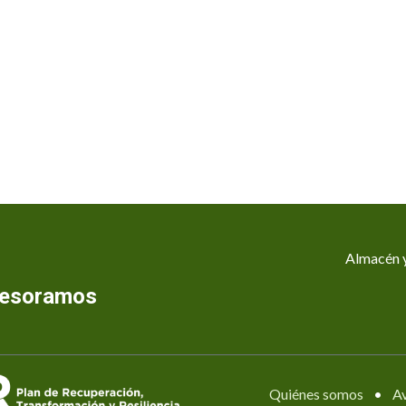
Almacén y
asesoramos
Quiénes somos
•
Av