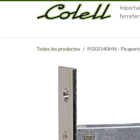
Ir al contenido
Importac
ferreter
HOME
HERRAJES
FERRETERÍA
Todos los productos
PI201540HN - Picaporte 