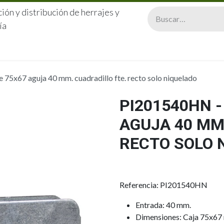
ión y distribución de herrajes y
ía
CERRAJERÍA
QUIÉNES SOMOS
CATÁLOGOS
CONTA
75x67 aguja 40 mm. cuadradillo fte. recto solo niquelado
PI201540HN -
AGUJA 40 MM
RECTO SOLO 
Referencia: PI201540HN
Entrada: 40 mm.
Dimensiones: Caja 75x67