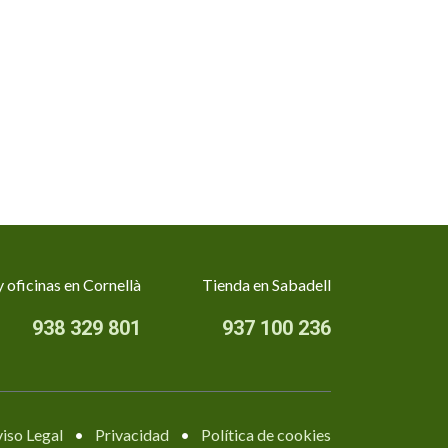
 oficinas en Cornellà
Tienda en Sabadell
938 329 801
937 100 236
iso Legal
•
Privacidad
•
Política de cookies