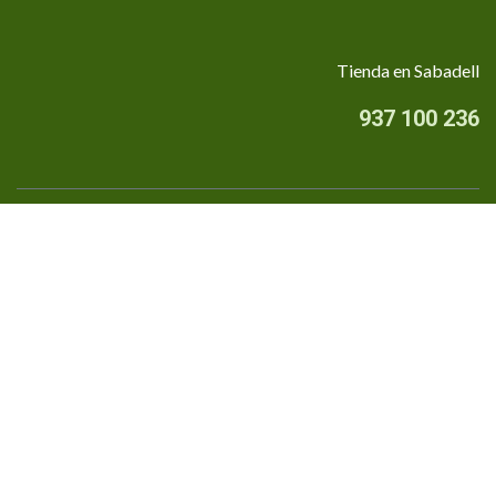
Tienda en Sabadell
937 100 236
Quiénes somos
•
Aviso Legal
•
Privacidad
•
Política de cookies
Financiado por la Unión Europea - NextGenerationEU