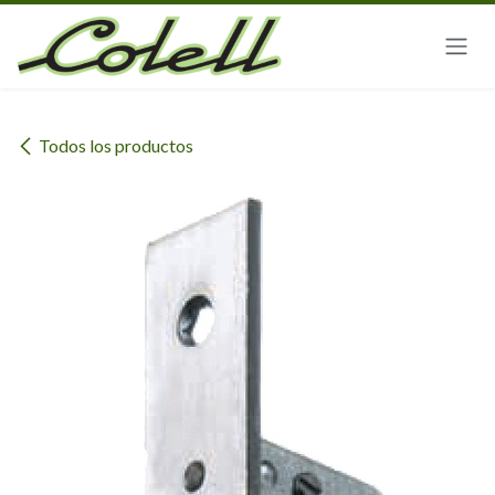
Ir al contenido
Todos los productos