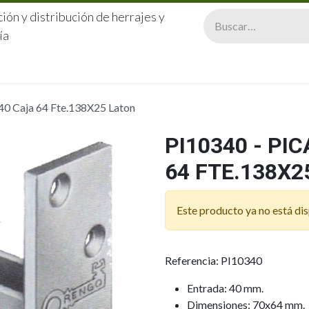
ión y distribución de herrajes y
ía
CERRAJERÍA
QUIÉNES SOMOS
CATÁLOGOS
CONTA
40 Caja 64 Fte.138X25 Laton
PI10340 - PI
64 FTE.138X2
Este producto ya no está dis
Referencia: PI10340
Entrada: 40 mm.
Dimensiones: 70x64 mm.