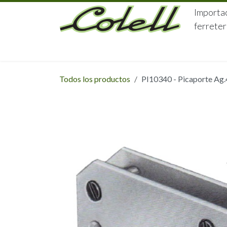
Ir al contenido
Importac
ferreter
HOME
HERRAJES
FERRETERÍA
Todos los productos
PI10340 - Picaporte Ag.