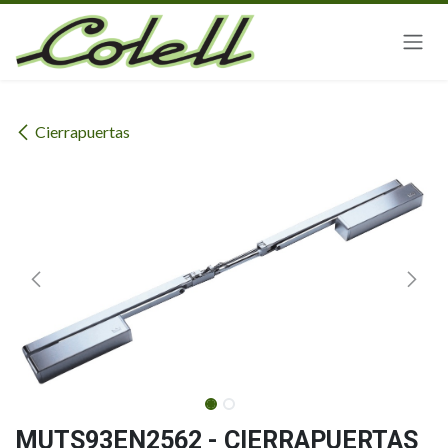
Ir al contenido
Cierrapuertas
MUTS93EN2562 - CIERRAPUERTAS