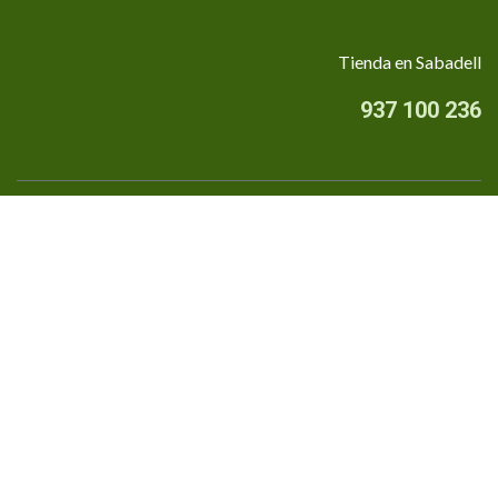
Tienda en Sabadell
937 100 236
Quiénes somos
•
Aviso Legal
•
Privacidad
•
Política de cookies
Financiado por la Unión Europea - NextGenerationEU