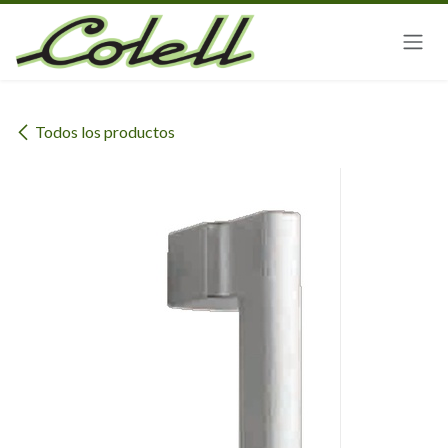
Ir al contenido
Todos los productos