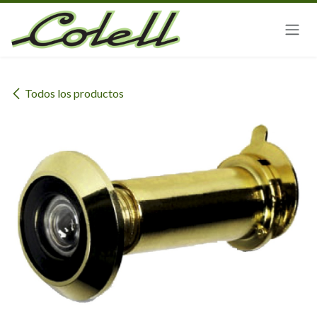
Ir al contenido
Todos los productos