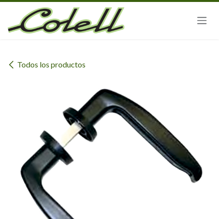
Ir al contenido
Todos los productos