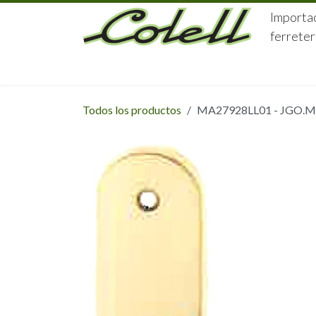
Ir al contenido
Importac
ferreter
HOME
HERRAJES
FERRETERÍA
Todos los productos
MA27928LL01 - JGO.