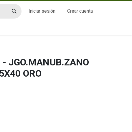
Iniciar sesión
Crear cuenta
CTO
 - JGO.MANUB.ZANO
45X40 ORO