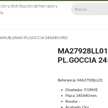
ión y distribución de herrajes y
ía
CERRAJERÍA
QUIÉNES SOMOS
CATÁLOGOS
CONTA
MANUB.ZANO PL.GOCCIA 245X40 ORO
MA27928LL01
PL.GOCCIA 2
Referencia: MA27928LL01
Diseñador: FORME
Placa: 245X40 mm.
Roseta: -
Acabado: Oro