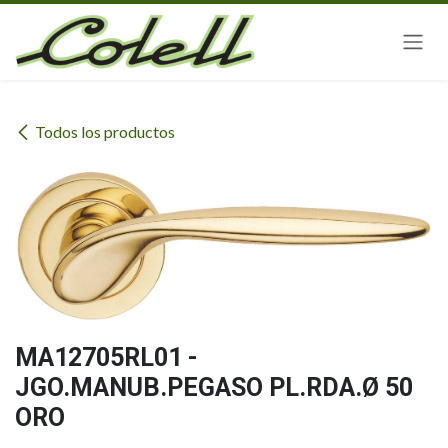
Ir al contenido
Todos los productos
MA12705RL01 -
JGO.MANUB.PEGASO PL.RDA.Ø 50
ORO