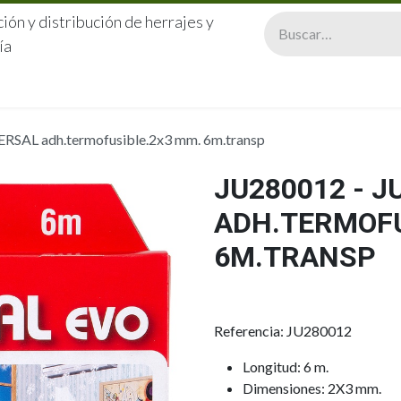
ión y distribución de herrajes y
ía
CERRAJERÍA
QUIÉNES SOMOS
CATÁLOGOS
CONTA
RSAL adh.termofusible.2x3 mm. 6m.transp
JU280012 - 
ADH.TERMOFU
6M.TRANSP
Referencia: JU280012
Longitud: 6 m.
Dimensiones: 2X3 mm.