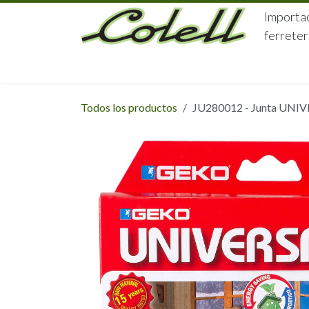
Ir al contenido
Importac
ferreter
HOME
HERRAJES
FERRETERÍA
Todos los productos
JU280012 - Junta UNIVE