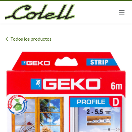
Ir al contenido
Todos los productos