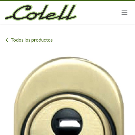
Ir al contenido
Todos los productos