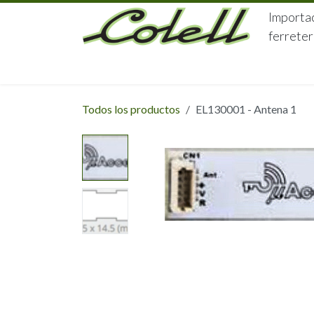
Ir al contenido
Importac
ferreter
HOME
HERRAJES
FERRETERÍA
Todos los productos
EL130001 - Antena 1