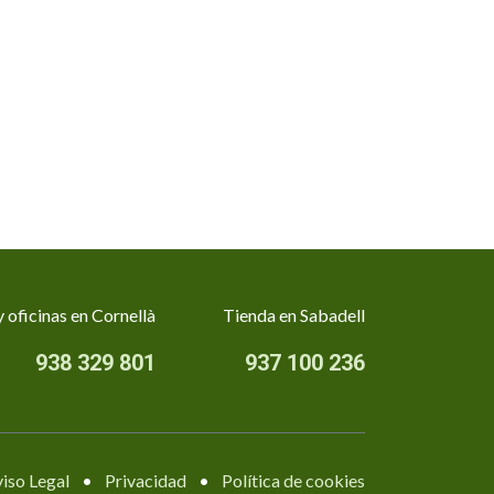
 oficinas en Cornellà
Tienda en Sabadell
938 329 801
937 100 236
iso Legal
•
Privacidad
•
Política de cookies