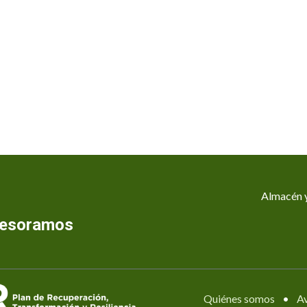
Almacén y
asesoramos
Quiénes somos
•
Av