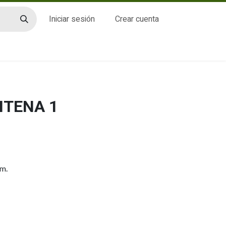
Iniciar sesión
Crear cuenta
CTO
NTENA 1
m.