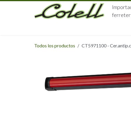
Ir al contenido
Importac
ferreter
HOME
HERRAJES
FERRETERÍA
Todos los productos
CT5971100 - Cer.antip