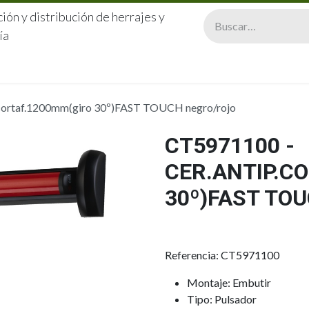
ión y distribución de herrajes y
ía
CERRAJERÍA
QUIÉNES SOMOS
CATÁLOGOS
CONTA
.cortaf.1200mm(giro 30º)FAST TOUCH negro/rojo
CT5971100 -
CER.ANTIP.C
30º)FAST TO
Referencia: CT5971100
Montaje: Embutir
Tipo: Pulsador