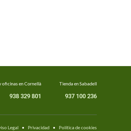
 oficinas en Cornellà
Tienda en Sabadell
938 329 801
937 100 236
iso Legal
•
Privacidad
•
Política de cookies