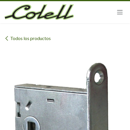
Ir al contenido
Todos los productos