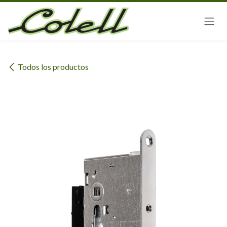
Ir al contenido
Todos los productos