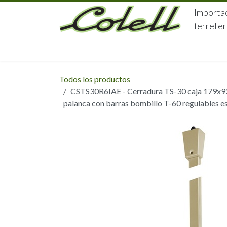
Ir al contenido
Importac
ferreter
HOME
HERRAJES
FERRETERÍA
Todos los productos
CSTS30R6IAE - Cerradura TS-30 caja 179x93 
palanca con barras bombillo T-60 regulables e