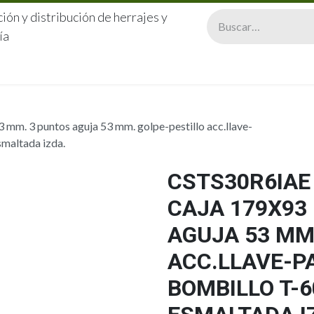
ión y distribución de herrajes y
ía
CERRAJERÍA
QUIÉNES SOMOS
CATÁLOGOS
CONTA
mm. 3 puntos aguja 53 mm. golpe-pestillo acc.llave-
smaltada izda.
CSTS30R6IAE
CAJA 179X93
AGUJA 53 MM
ACC.LLAVE-P
BOMBILLO T-