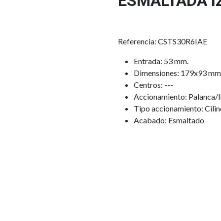
ESMALTADA I
Referencia: CSTS30R6IAE
Entrada: 53 mm.
Dimensiones: 179x93 mm
Centros: ---
Accionamiento: Palanca/l
Tipo accionamiento: Cili
Acabado: Esmaltado