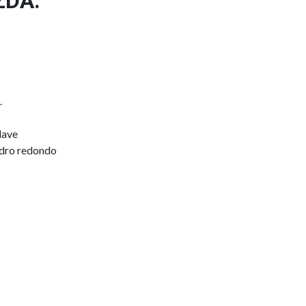
ZDA.
.
lave
ndro redondo