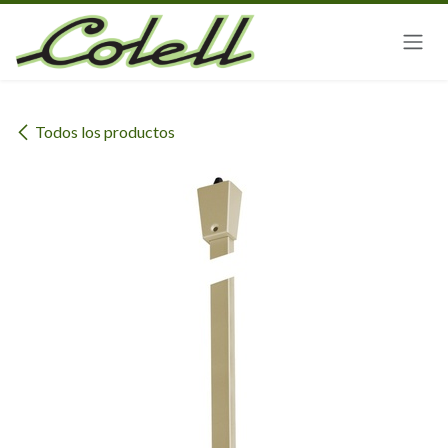
Ir al contenido
Todos los productos