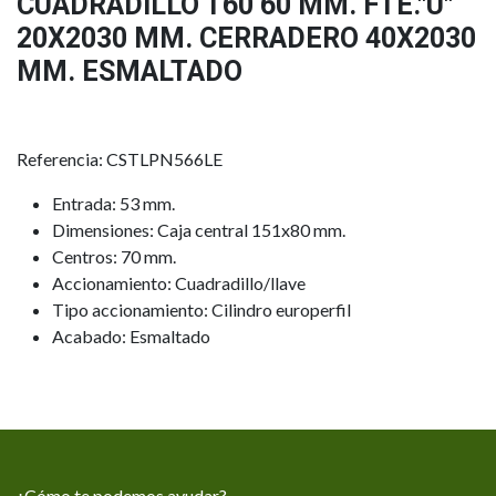
CUADRADILLO T60 60 MM. FTE."U"
20X2030 MM. CERRADERO 40X2030
MM. ESMALTADO
Referencia: CSTLPN566LE
Entrada: 53 mm.
Dimensiones: Caja central 151x80 mm.
Centros: 70 mm.
Accionamiento: Cuadradillo/llave
Tipo accionamiento: Cilindro europerfil
Acabado: Esmaltado
¿Cómo te podemos ayudar?