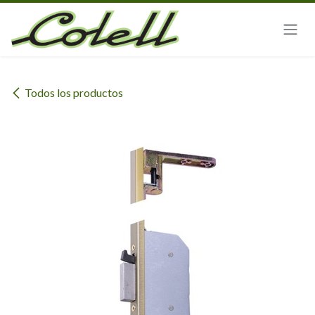
Ir al contenido
Todos los productos