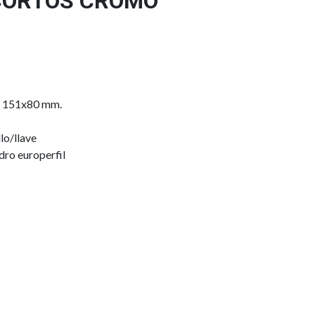
CORTOS CROMO
l 151x80 mm.
lo/llave
dro europerfil