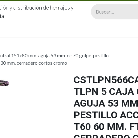
ión y distribución de herrajes y
ía
CERRAJERÍA
QUIÉNES SOMOS
CATÁLOGOS
CONTA
ral 151x80 mm. aguja 53 mm. cc.70 golpe-pestillo
2030 mm. cerradero cortos cromo
CSTLPN566CA
TLPN 5 CAJA
AGUJA 53 MM.
PESTILLO AC
T60 60 MM. F