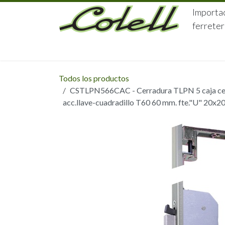
Ir al contenido
Importac
ferreter
HOME
HERRAJES
FERRETERÍA
Todos los productos
CSTLPN566CAC - Cerradura TLPN 5 caja cent
acc.llave-cuadradillo T60 60 mm. fte."U" 20x