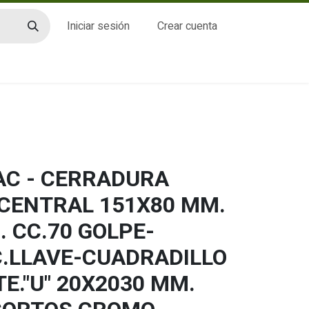
Iniciar sesión
Crear cuenta
CTO
C - CERRADURA
 CENTRAL 151X80 MM.
 CC.70 GOLPE-
C.LLAVE-CUADRADILLO
TE."U" 20X2030 MM.