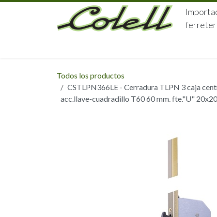
Ir al contenido
Importac
ferreter
HOME
HERRAJES
FERRETERÍA
Todos los productos
CSTLPN366LE - Cerradura TLPN 3 caja centra
acc.llave-cuadradillo T60 60 mm. fte."U" 20