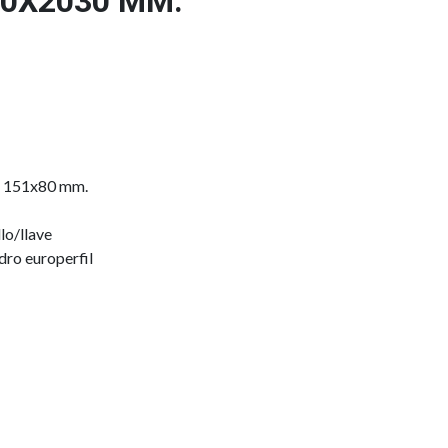
0X2030 MM.
l 151x80 mm.
lo/llave
dro europerfil