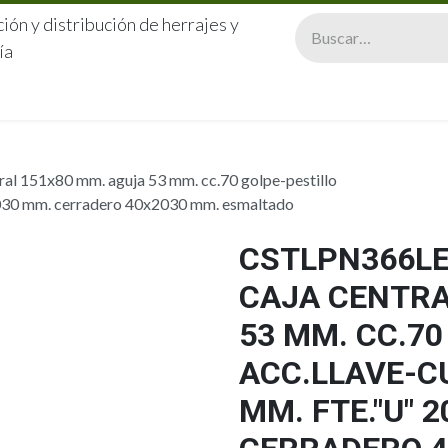
ión y distribución de herrajes y
ía
CERRAJERÍA
QUIÉNES SOMOS
CATÁLOGOS
CONTA
l 151x80 mm. aguja 53 mm. cc.70 golpe-pestillo
x2030 mm. cerradero 40x2030 mm. esmaltado
CSTLPN366LE
CAJA CENTRA
53 MM. CC.70
ACC.LLAVE-C
MM. FTE."U" 