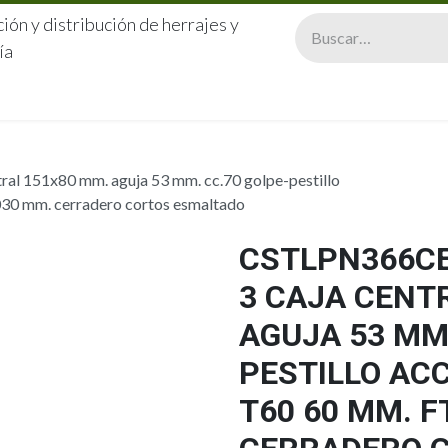
ión y distribución de herrajes y
ía
CERRAJERÍA
QUIÉNES SOMOS
CATÁLOGOS
CONTA
al 151x80 mm. aguja 53 mm. cc.70 golpe-pestillo
2030 mm. cerradero cortos esmaltado
CSTLPN366CE
3 CAJA CENT
AGUJA 53 MM.
PESTILLO AC
T60 60 MM. F