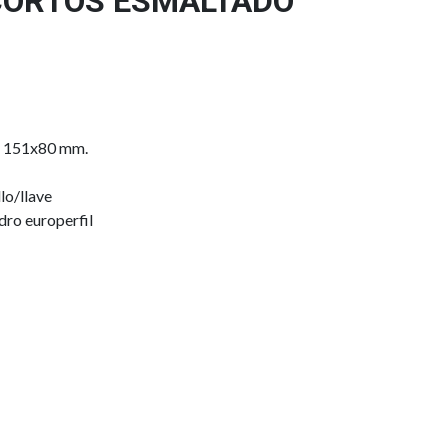
CORTOS ESMALTADO
l 151x80 mm.
lo/llave
dro europerfil