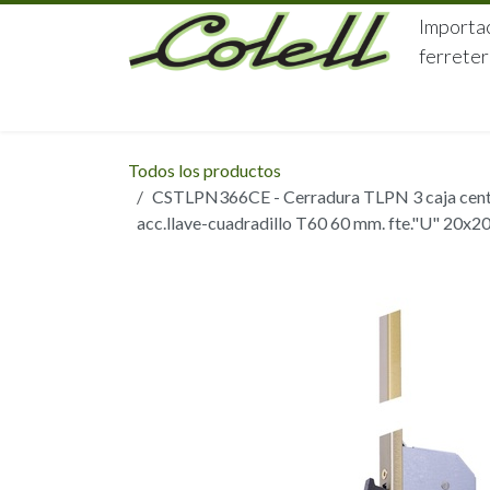
Ir al contenido
Importac
ferreter
HOME
HERRAJES
FERRETERÍA
Todos los productos
CSTLPN366CE - Cerradura TLPN 3 caja centr
acc.llave-cuadradillo T60 60 mm. fte."U" 20x