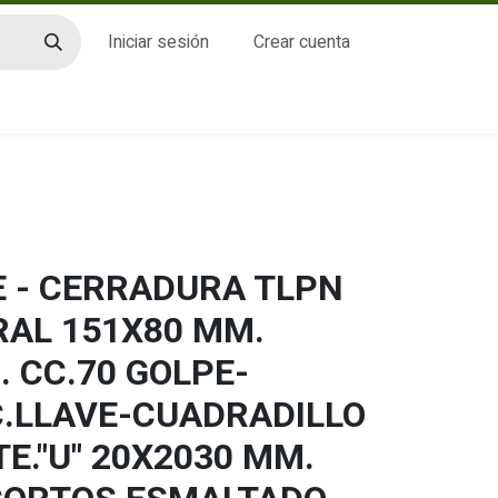
Iniciar sesión
Crear cuenta
CTO
 - CERRADURA TLPN
RAL 151X80 MM.
 CC.70 GOLPE-
C.LLAVE-CUADRADILLO
TE."U" 20X2030 MM.