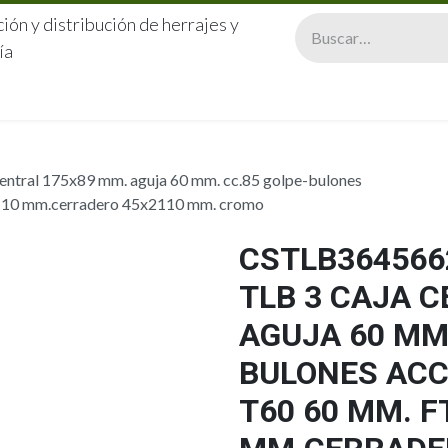
ión y distribución de herrajes y
ía
CERRAJERÍA
QUIÉNES SOMOS
CATÁLOGOS
CONTA
ntral 175x89 mm. aguja 60 mm. cc.85 golpe-bulones
x2110 mm.cerradero 45x2110 mm. cromo
CSTLB364566
TLB 3 CAJA 
AGUJA 60 MM.
BULONES ACC
T60 60 MM. F