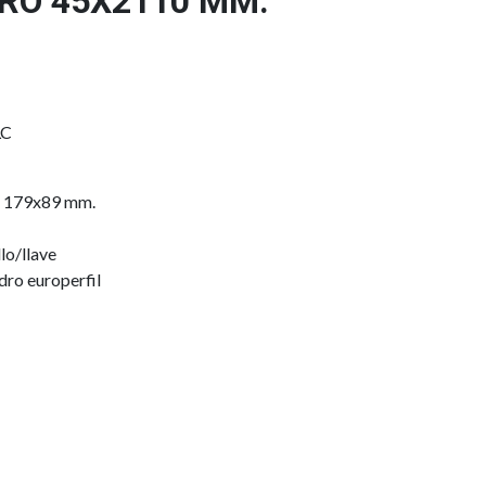
RO 45X2110 MM.
LC
l 179x89 mm.
lo/llave
dro europerfil