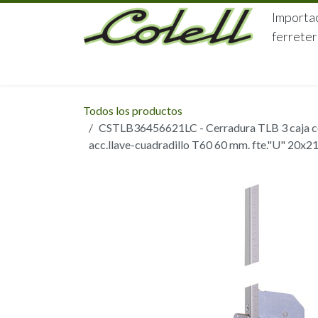
Ir al contenido
Importac
ferreter
HOME
HERRAJES
FERRETERÍA
Todos los productos
CSTLB36456621LC - Cerradura TLB 3 caja ce
acc.llave-cuadradillo T60 60 mm. fte."U" 20