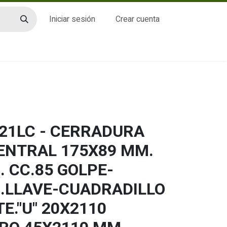
Iniciar sesión
Crear cuenta
CTO
21LC - CERRADURA
CENTRAL 175X89 MM.
 CC.85 GOLPE-
.LLAVE-CUADRADILLO
TE."U" 20X2110